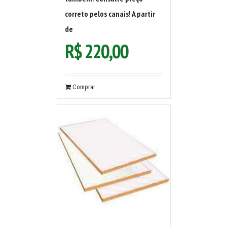
correto pelos canais! A partir
de
R$
220,00
Comprar