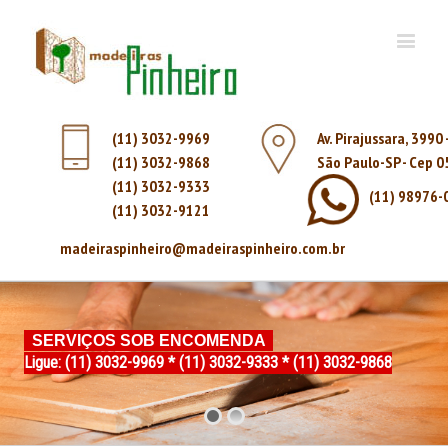
(11) 3032-9969
Av. Pirajussara, 3990
(11) 3032-9868
São Paulo-SP - Cep 
(11) 3032-9333
(11) 98976-
(11) 3032-9121
madeiraspinheiro@madeiraspinheiro.com.br
SERVIÇOS SOB ENCOMENDA
Ligue: (11) 3032-9969 * (11) 3032-9333 * (11) 3032-9868