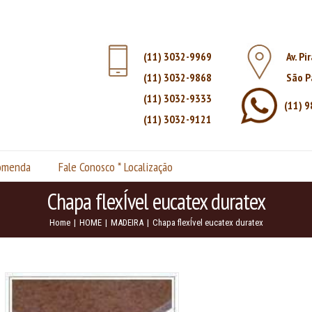
(11) 3032-9969
Av. Pi
(11) 3032-9868
São P
(11) 3032-9333
(11) 
(11) 3032-9121
comenda
Fale Conosco * Localização
Chapa flexÍvel eucatex duratex
Home
|
HOME
|
MADEIRA
|
Chapa flexÍvel eucatex duratex