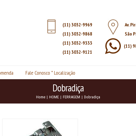
(11) 3032-9969
Av. Pi
(11) 3032-9868
São P
(11) 3032-9333
(11) 
(11) 3032-9121
comenda
Fale Conosco * Localização
Dobradiça
Home
|
HOME
|
FERRAGEM
|
Dobradiça