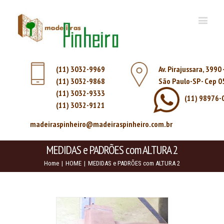
(11) 3032-9969
Av. Pirajussara, 3990
(11) 3032-9868
São Paulo-SP - Cep 
(11) 3032-9333
(11) 98976-
(11) 3032-9121
madeiraspinheiro@madeiraspinheiro.com.br
MEDIDAS e PADRÕES com ALTURA 2
Home
|
HOME
|
MEDIDAS e PADRÕES com ALTURA 2