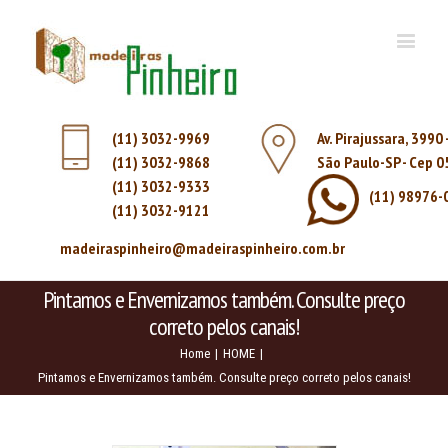
(11) 3032-9969
Av. Pirajussara, 3990
(11) 3032-9868
São Paulo-SP - Cep 
(11) 3032-9333
(11) 98976-
(11) 3032-9121
madeiraspinheiro@madeiraspinheiro.com.br
Pintamos e Envernizamos também. Consulte preço
correto pelos canais!
Home
|
HOME
|
Pintamos e Envernizamos também. Consulte preço correto pelos canais!