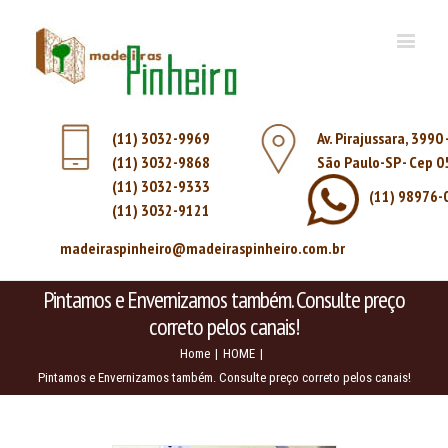
(11) 3032-9969
Av. Pirajussara, 3990
(11) 3032-9868
São Paulo-SP - Cep 
(11) 3032-9333
(11) 98976-
(11) 3032-9121
madeiraspinheiro@madeiraspinheiro.com.br
Pintamos e Envernizamos também. Consulte preço
correto pelos canais!
Home
|
HOME
|
Pintamos e Envernizamos também. Consulte preço correto pelos canais!