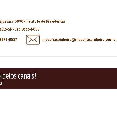
rajussara, 3990 - Instituto de Previdência
aulo-SP - Cep 05534-000
98976-0537
madeiraspinheiro@madeiraspinheiro.com.br
pelos canais!
s!