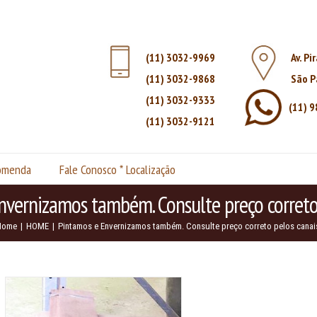
(11) 3032-9969
Av. Pi
(11) 3032-9868
São P
(11) 3032-9333
(11) 
(11) 3032-9121
comenda
Fale Conosco * Localização
nvernizamos também. Consulte preço correto 
Home
|
HOME
|
Pintamos e Envernizamos também. Consulte preço correto pelos canai