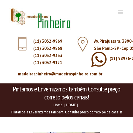
(11) 3032-9969
Av. Pirajussara, 3990
(11) 3032-9868
São Paulo-SP - Cep 
(11) 3032-9333
(11) 98976-
(11) 3032-9121
madeiraspinheiro@madeiraspinheiro.com.br
Pintamos e Envernizamos também. Consulte preço
correto pelos canais!
Home
|
HOME
|
Pintamos e Envernizamos também. Consulte preço correto pelos canais!