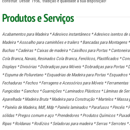
construir. Desde 1956, tradição e qualidade à sua disposição!
Produtos e Serviços
Acabamentos para Madeira * Adesivos instantâneos * Adesivos isentos de s
Madeira * Assoalho para caminhões e trailers * Bancadas para Montagens * B
Buchas * Cadeiras * Caixas de madeira * Caixilhos para Portas * Cantonei
Cola Branca, Navais, Resinados Cola Branca, Fenólicos, Plastificados * Con
Displays * Divisórias * Dobradiças para Móveis * Dobradiças para Portas *
* Espuma de Poliuretano * Esquadrias de Madeira para Portas * Esquadros * 
Fechaduras * Fechos * Ferragens e Acessórios para Móveis * Ferramentas *
Fungicidas * Ganchos * Guarnições * Laminados Plásticos * Lâminas de Serr
Aparelhada * Madeira Bruta * Madeira para Construção * Martelos * Massa 
* Painéis de Madeira, Mdf, Mdp * Painéis laminados * Parafusos * Pincéis *
sólidas * Pregos comum e aço * Prendedores * Produtos Químicos * Puxad
Ripas * Roldanas * Rodízios * Seladoras para madeira * Serras * Serrotes *