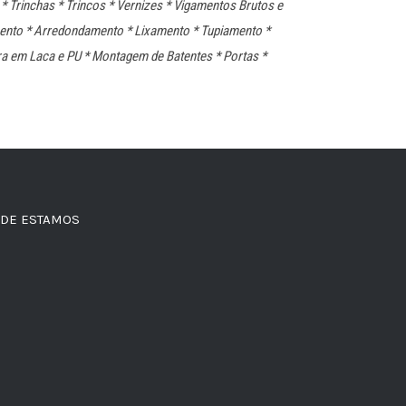
 Trinchas * Trincos * Vernizes * Vigamentos Brutos e
mento * Arredondamento * Lixamento * Tupiamento *
a em Laca e PU * Montagem de Batentes * Portas *
DE ESTAMOS