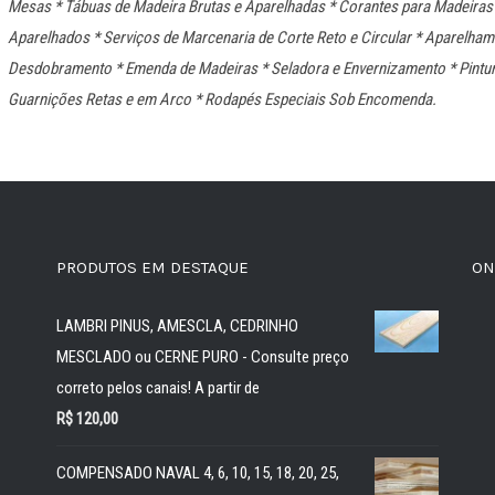
Mesas * Tábuas de Madeira Brutas e Aparelhadas * Corantes para Madeiras *
Aparelhados * Serviços de Marcenaria de Corte Reto e Circular * Aparelha
Desdobramento * Emenda de Madeiras * Seladora e Envernizamento * Pintur
Guarnições Retas e em Arco * Rodapés Especiais Sob Encomenda.
PRODUTOS EM DESTAQUE
ON
LAMBRI PINUS, AMESCLA, CEDRINHO
MESCLADO ou CERNE PURO - Consulte preço
correto pelos canais! A partir de
R$
120,00
COMPENSADO NAVAL 4, 6, 10, 15, 18, 20, 25,