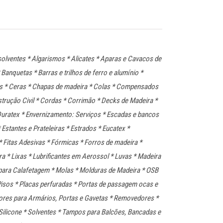
olventes * Algarismos * Alicates * Aparas e Cavacos de
anquetas * Barras e trilhos de ferro e alumínio *
ras * Ceras * Chapas de madeira * Colas * Compensados
strução Civil * Cordas * Corrimão * Decks de Madeira *
 Duratex * Envernizamento: Serviços * Escadas e bancos
Estantes e Prateleiras * Estrados * Eucatex *
 Fitas Adesivas * Fórmicas * Forros de madeira *
a * Lixas * Lubrificantes em Aerossol * Luvas * Madeira
para Calafetagem * Molas * Molduras de Madeira * OSB
 Pisos * Placas perfuradas * Portas de passagem ocas e
ores para Armários, Portas e Gavetas * Removedores *
 Silicone * Solventes * Tampos para Balcões, Bancadas e