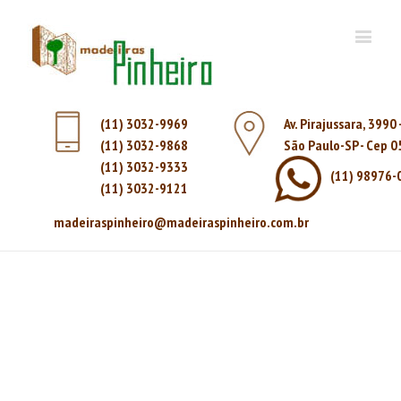
(11) 3032-9969
Av. Pirajussara, 3990
(11) 3032-9868
São Paulo-SP - Cep 
(11) 3032-9333
(11) 98976-
(11) 3032-9121
madeiraspinheiro@madeiraspinheiro.com.br
COMPENSADO PLASTIFICADO 9, 12, 14, 17 e 20mm
2,20X1,10m – Consulte preço correto pelos canais! A
partir de
Home
|
MADEIRA
|
Chapa construcao
|
COMPENSADO PLASTIFICADO 9, 12, 14, 17 e 20mm 2,20X1,10m – Consulte
preço correto pelos canais! A partir de