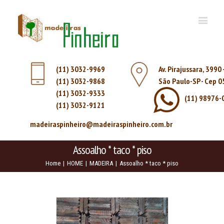
(11) 3032-9969
Av. Pirajussara, 3990
(11) 3032-9868
São Paulo-SP - Cep 
(11) 3032-9333
(11) 98976-
(11) 3032-9121
madeiraspinheiro@madeiraspinheiro.com.br
Assoalho * taco * piso
Home
|
HOME
|
MADEIRA
|
Assoalho * taco * piso