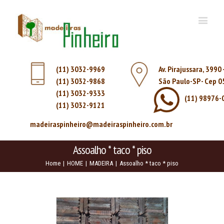
(11) 3032-9969
Av. Pirajussara, 3990
(11) 3032-9868
São Paulo-SP - Cep 
(11) 3032-9333
(11) 98976-
(11) 3032-9121
madeiraspinheiro@madeiraspinheiro.com.br
Assoalho * taco * piso
Home
|
HOME
|
MADEIRA
|
Assoalho * taco * piso