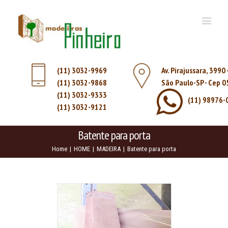
(11) 3032-9969
Av. Pirajussara, 3990
(11) 3032-9868
São Paulo-SP - Cep 
(11) 3032-9333
(11) 98976-
(11) 3032-9121
Batente para porta
Home
|
HOME
|
MADEIRA
|
Batente para porta