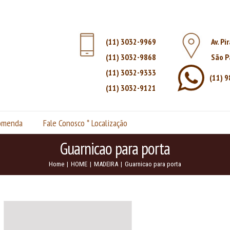
(11) 3032-9969
Av. Pi
(11) 3032-9868
São P
(11) 3032-9333
(11) 
(11) 3032-9121
comenda
Fale Conosco * Localização
Guarnicao para porta
Home
|
HOME
|
MADEIRA
|
Guarnicao para porta