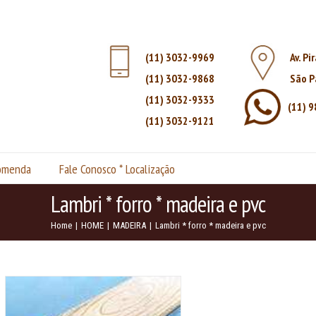
(11) 3032-9969
Av. Pi
(11) 3032-9868
São P
(11) 3032-9333
(11) 
(11) 3032-9121
comenda
Fale Conosco * Localização
Lambri * forro * madeira e pvc
Home
|
HOME
|
MADEIRA
|
Lambri * forro * madeira e pvc