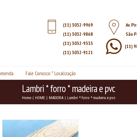
(11) 3032-9969
Av. Pi
(11) 3032-9868
São P
(11) 3032-9333
(11) 
(11) 3032-9121
comenda
Fale Conosco * Localização
Lambri * forro * madeira e pvc
Home
|
HOME
|
MADEIRA
|
Lambri * forro * madeira e pvc