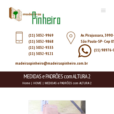
(11) 3032-9969
Av. Pirajussara, 3990
(11) 3032-9868
São Paulo-SP - Cep 
(11) 3032-9333
(11) 98976-
(11) 3032-9121
madeiraspinheiro@madeiraspinheiro.com.br
MEDIDAS e PADRÕES com ALTURA 2
Home
|
HOME
|
MEDIDAS e PADRÕES com ALTURA 2