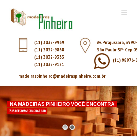
(11) 3032-9969
Av. Pirajussara, 3990
(11) 3032-9868
São Paulo-SP - Cep 
(11) 3032-9333
(11) 98976-
(11) 3032-9121
madeiraspinheiro@madeiraspinheiro.com.br
NA MADEIRAS PINHEIRO VOCÊ ENCONTRA
PARA REFORMAR OU CONSTRUIR