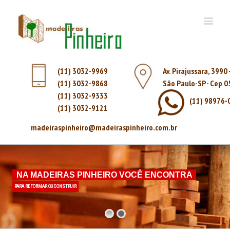
(11) 3032-9969
Av. Pirajussara, 3990
(11) 3032-9868
São Paulo-SP - Cep 
(11) 3032-9333
(11) 98976-
(11) 3032-9121
madeiraspinheiro@madeiraspinheiro.com.br
NA MADEIRAS PINHEIRO VOCÊ ENCONTRA
PARA REFORMAR OU CONSTRUIR