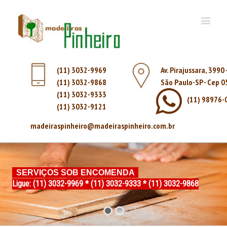
(11) 3032-9969
Av. Pirajussara, 3990
(11) 3032-9868
São Paulo-SP - Cep 
(11) 3032-9333
(11) 98976-
(11) 3032-9121
madeiraspinheiro@madeiraspinheiro.com.br
SERVIÇOS SOB ENCOMENDA
Ligue: (11) 3032-9969 * (11) 3032-9333 * (11) 3032-9868