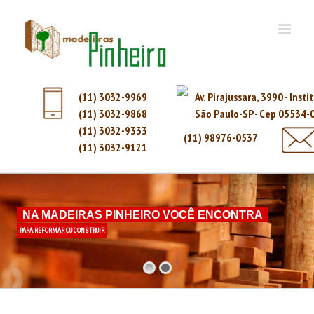
(11) 3032-9969
Av. Pirajussara, 3990 - Inst
(11) 3032-9868
São Paulo-SP - Cep 05534-
(11) 3032-9333
(11) 98976-0537
(11) 3032-9121
NA MADEIRAS PINHEIRO VOCÊ ENCONTRA
PARA REFORMAR OU CONSTRUIR